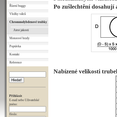
Po zušlechtění dosahuj
Řízení buggy
Vložky válců
Chrommolybdenové trubky
Atest jakosti
Motorové brzdy
Poptávka
Kontakt
Reference
Nabízené velikosti trube
Hledat!
Přihlásit
E-mail nebo Uživatelské
jméno:
Heslo: