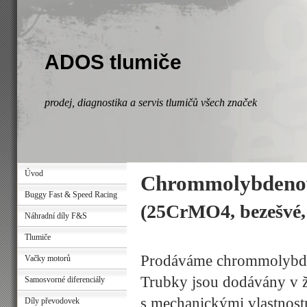
ADOS tlumiče
prodej, diagnostika a servis tlumičů všech značek
Úvod
Chrommolybdenov
Buggy Fast & Speed Racing
(25CrMO4, bezešvé, 
Náhradní díly F&S
Tlumiče
Prodáváme chrommolybde
Vačky motorů
Trubky jsou dodávány v ží
Samosvorné diferenciály
s mechanickými vlastnos
Díly převodovek