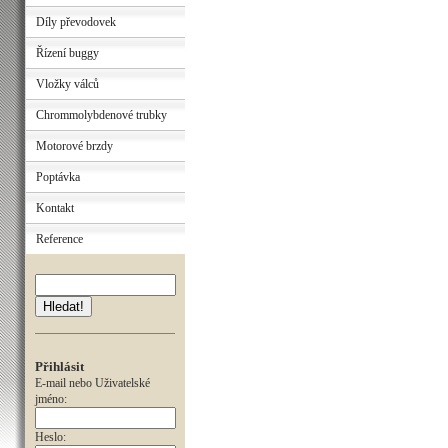
Díly převodovek
Řízení buggy
Vložky válců
Chrommolybdenové trubky
Motorové brzdy
Poptávka
Kontakt
Reference
Hledat!
Přihlásit
E-mail nebo Uživatelské
jméno:
Heslo: