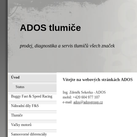
ADOS tlumiče
prodej, diagnostika a servis tlumičů všech značek
Úvod
Vítejte na webových stránkách ADOS
Status
Ing. Zdeněk Sekerka - ADOS
Buggy Fast & Speed Racing
mobil: +420 604 977 107
e-mail:
ados@adosgroup.cz
Náhradní díly F&S
Tlumiče
Vačky motorů
Samosvorné diferenciály